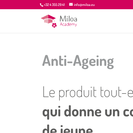
+32 4 355 29 41
info@miloa.eu
Anti-Ageing
Le produit tout
qui donne un c
de jeune